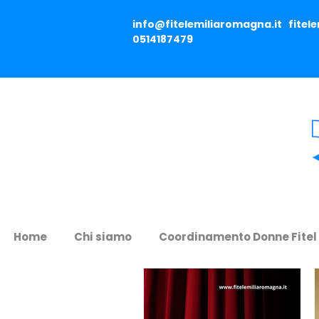
info@fitelemiliaromagna.it
fitel
0514187479
Home
Chi siamo
Coordinamento Donne Fitel