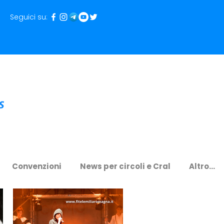
Seguici su:
Convenzioni
News per circoli e Cral
Altro...