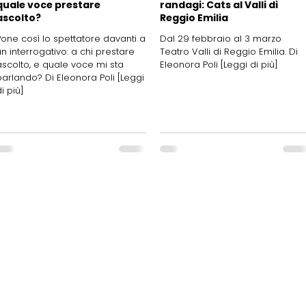
quale voce prestare
randagi: Cats al Valli di
ascolto?
Reggio Emilia
Pone così lo spettatore davanti a
Dal 29 febbraio al 3 marzo
un interrogativo: a chi prestare
Teatro Valli di Reggio Emilia. Di
ascolto, e quale voce mi sta
Eleonora Poli [Leggi di più]
parlando? Di Eleonora Poli [Leggi
i più]
Periodico telematico
della
FITeL Emilia Romagna Aps
Registrazione n. 8420 del 29.06.2016
e
presso il Tribunale di Bologna