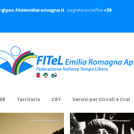
er@pec.fitelemiliaromagna.it
segreteria tel/fax
+39
 ER
Territorio
CRT
Servizi per Circoli e Cral