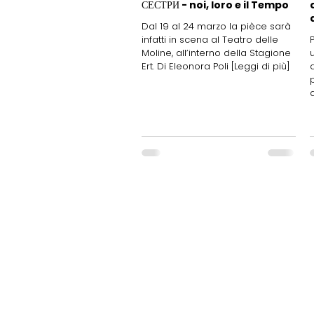
СЕСТРИ - noi, loro e il Tempo
Dal 19 al 24 marzo la pièce sarà
infatti in scena al Teatro delle
Moline, all’interno della Stagione
Ert. Di Eleonora Poli [Leggi di più]
d
FITeL Emilia Romagna Aps
Federazione Italiana Tempo Libero
Emilia Romagna
Associazione di Promozione Social
Via del Porto, 12
40122 Bologna (BO) Italia