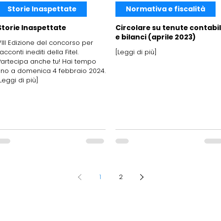
Storie Inaspettate
Normativa e fiscalità
Storie Inaspettate
Circolare su tenute contabil
e bilanci (aprile 2023)
VIII Edizione del concorso per
acconti inediti della Fitel.
[Leggi di più]
Partecipa anche tu! Hai tempo
fino a domenica 4 febbraio 2024.
Leggi di più]
1
2