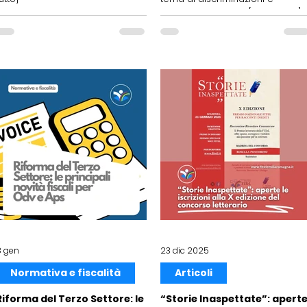
violenza di genere. [Leggi tutto]
8 gen
23 dic 2025
Normativa e fiscalità
Articoli
Riforma del Terzo Settore: le
“Storie Inaspettate”: apert