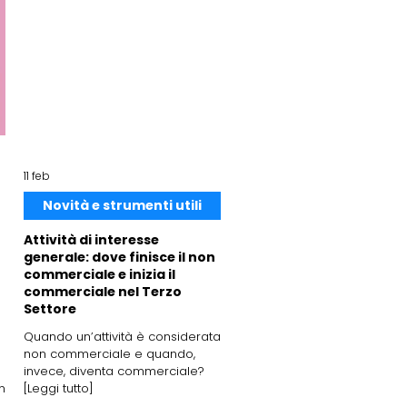
11 feb
Novità e strumenti utili
Attività di interesse
generale: dove finisce il non
commerciale e inizia il
commerciale nel Terzo
Settore
Quando un’attività è considerata
non commerciale e quando,
invece, diventa commerciale?
n
[Leggi tutto]