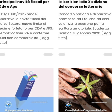
principali novità fiscali per
le iscrizioni alla X edizione
Odv e Aps
del concorso letterario
Il D.Lgs. 186/2025 rende
Concorso nazionale di narrativa
operative le novità fiscali del
promosso da Fitel che da anni
Terzo Settore: nuovo limite al
valorizza la passione per la
regime forfetario per ODV e APS,
scrittura amatoriale. Scadenza
semplificazioni IVA e conferme
iscrizioni 31 gennaio 2026. [Leggi
sulla non commercialità. [Leggi
tutto]
utto]