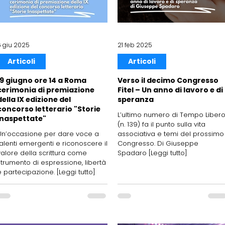
6 giu 2025
21 feb 2025
Articoli
Articoli
19 giugno ore 14 a Roma
Verso il decimo Congresso
cerimonia di premiazione
Fitel – Un anno di lavoro e di
della IX edizione del
speranza
concorso letterario "Storie
L’ultimo numero di Tempo Liber
Inaspettate"
(n. 139) fa il punto sulla vita
Un’occasione per dare voce a
associativa e temi del prossimo
talenti emergenti e riconoscere il
Congresso. Di Giuseppe
valore della scrittura come
Spadaro [Leggi tutto]
strumento di espressione, libertà
e partecipazione. [Leggi tutto]