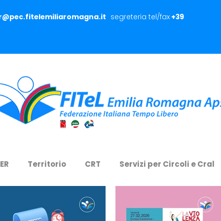
er@pec.fitelemiliaromagna.it
segreteria tel/fax
+39
 ER
Territorio
CRT
Servizi per Circoli e Cral