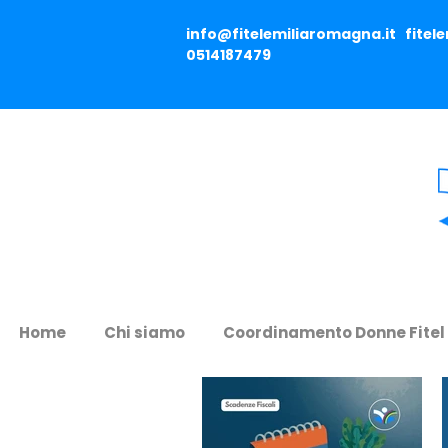
info@fitelemiliaromagna.it
fitel
0514187479
Home
Chi siamo
Coordinamento Donne Fitel