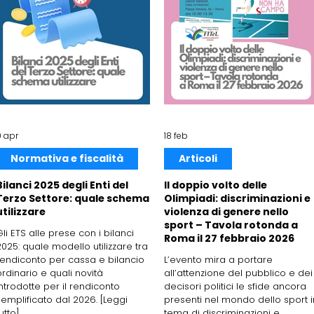
9 apr
18 feb
Normativa e fiscalità
Articoli
Bilanci 2025 degli Enti del
Il doppio volto delle
Terzo Settore: quale schema
Olimpiadi: discriminazioni e
utilizzare
violenza di genere nello
sport – Tavola rotonda a
Gli ETS alle prese con i bilanci
Roma il 27 febbraio 2026
2025: quale modello utilizzare tra
rendiconto per cassa e bilancio
L’evento mira a portare
ordinario e quali novità
all’attenzione del pubblico e dei
introdotte per il rendiconto
decisori politici le sfide ancora
semplificato dal 2026. [Leggi
presenti nel mondo dello sport i
utto]
tema di discriminazioni e