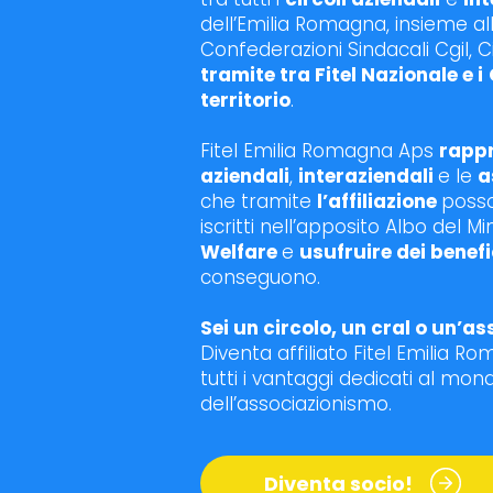
dell’Emilia Romagna, insieme al
Confederazioni Sindacali Cgil, Cis
tramite tra Fitel Nazionale e i
territorio
.
Fitel Emilia Romagna Aps
rapp
aziendali
,
interaziendali
e le
a
che tramite
l’affiliazione
poss
iscritti nell’apposito Albo del Mi
Welfare
e
usufruire dei benefi
conseguono.
Sei un circolo, un cral o un’a
Diventa affiliato Fitel Emilia R
tutti i vantaggi dedicati al mon
dell’associazionismo.
Diventa socio!