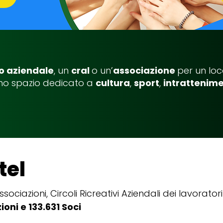
lo aziendale
, un
cral
o un’
associazione
per un loc
uno spazio dedicato a
cultura
,
sport
,
intrattenim
tel
sociazioni, Circoli Ricreativi Aziendali dei lavoratori
oni e 133.631 Soci