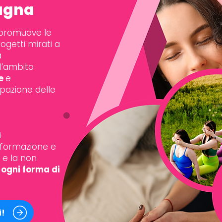
magna
promuove le
rogetti mirati a
a
l’ambito
le
e
ipazione delle
i
, formazione e
 e la non
ogni forma di
i!