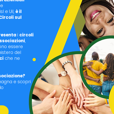
le
l e Uil,
è il
Circoli sul
resenta
i
circoli
ssociazioni
,
ono essere
nistero del
ci
che ne
ssociazione?
omagna e scopri
do