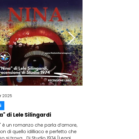
r 2025
6 mar 2025
i
Libri
a" di Lele Silingardi
"Un grammo di legger
ore-Il suo regno mai non
Silingardi
e
" è un romanzo che parla d’amore,
n di quello idilliaco e perfetto che
Cucina come metafora dell
colani Con l'espressione “pietà
o si trova... Di Studio 1974 [Leggi