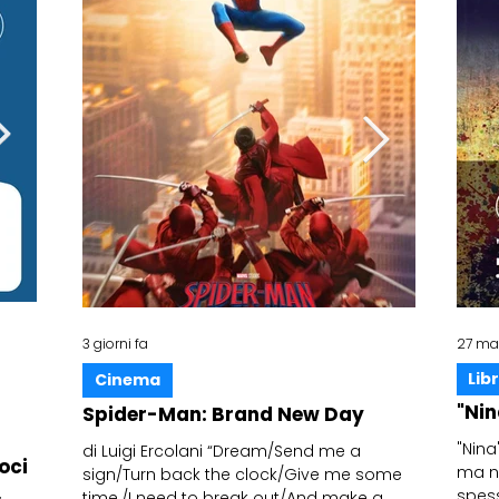
17 apr
3 giorni fa
28 giu
27 ma
Novità e strumenti utili
Libr
Cinema
Cinema
Libri sociali delle Aps: obblighi
"Nin
Spider-Man: Brand New Day
Sacro Cu
normativi, valore legale e
avrà fin
"Nina
di Luigi Ercolani “Dream/Send me a
oci
opportunità della gestione
ma no
sign/Turn back the clock/Give me some
di Luigi Er
digitale
spess
time./I need to break out/And make a