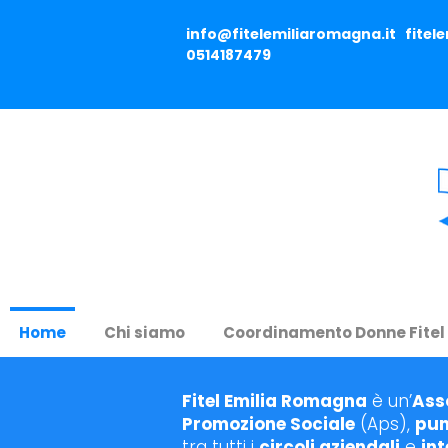
info@fitelemiliaromagna.it
fitel
0514187479
Home
Chi siamo
Coordinamento Donne Fitel
Fitel Emilia Romagna
è un’
Ass
Promozione Sociale
(Aps),
pun
tra tutti i
circoli aziendali
e
int