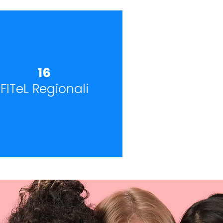
16
FITeL Regionali