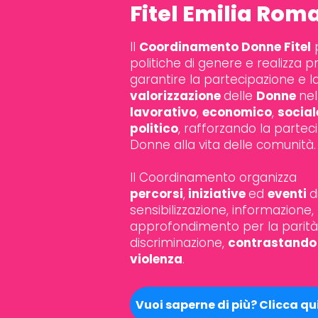
Fitel Emilia Ro
Il
Coordinamento Donne Fitel
politiche di genere e realizza p
garantire la partecipazione e l
valorizzazione
delle
Donne
nel
lavorativo
,
economico
,
socia
politico
,
rafforzando la partec
Donne alla vita delle comunità.
Il Coordinamento organizza
percorsi
,
iniziative
ed
eventi
d
sensibilizzazione, informazione
approfondimento per la parità
discriminazione,
contrastando 
violenza
.
Vuoi saperne di più? Clicca qu