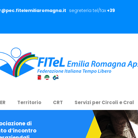
er@pec.fitelemiliaromagna.it
segreteria tel/fax
+39
 ER
Territorio
CRT
Servizi per Circoli e Cral
ociazione di
to d’incontro
eraziendali