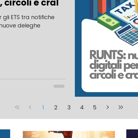
 circoli e cral
li ETS tra notifiche
e nuove deleghe
1
2
3
4
5