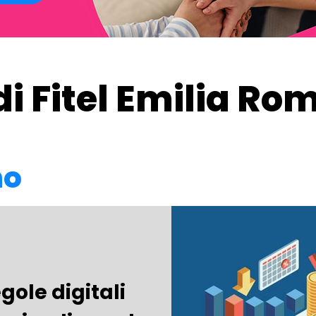
di Fitel Emilia R
no
gole digitali